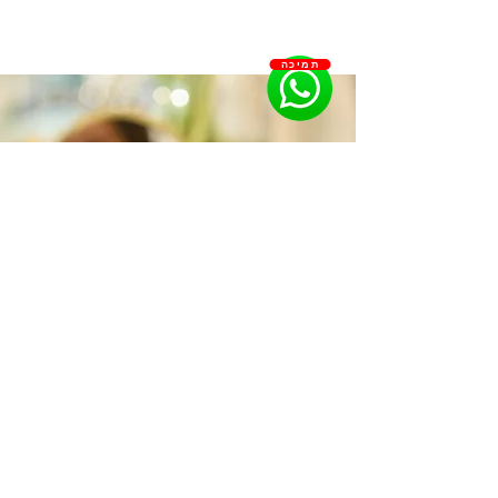
תמיכה
Закрепка камней
любой сложности