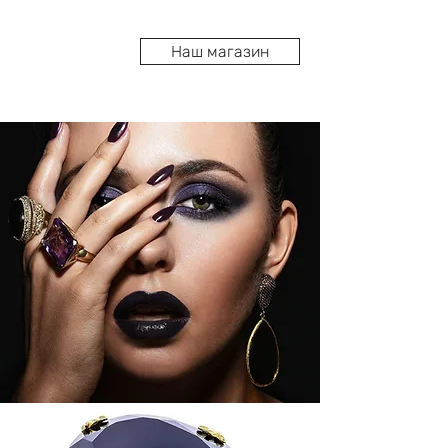
טבעות הזהב הנמכרות בחנות הבוטיק של 
אוה זינגר  מגיעות עם תעודה המתארת את 
Наш магазин
קראטורת הזהב בטבעת, משקל הזהב, 
פירוט היהלומים ו/או אבני החן בטבעת 
ומספר תמונות של טבעת הזהב הנבחרת 
(מזוויות שונות) לצורך הערכתו של שמאי 
כמעצבת תכשיטים בעלת ניסיון רב ומוכח 
בתחום, תעצב עבורכם אוה זינגר טבעות 
זהב בהתאם להעדפותיכם וסגנונכם 
האישי, על פי מידות מדויקות, באיכות גבוה 
תוך דגש על שימוש בחומרים איכותיים 
ומשובחים וללא התפשרות על המראה 
הגולמי והייחודי של החומר ובהתאמה 
לרשותכם טבעות זהב עתיקות אשר אינן 