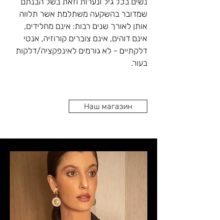
נשים בכל גיל ונערות וזאת בשל הבנתם 
שמדובר בהשקעה משתלמת אשר תלווה 
אותן לאורך שנים רבות: אינם מחלידים, 
אינם דוהים, אינם צוברים קורוזיה, אנטי 
דלקתיים - לא גורמים לאינפקציה/דלקות 
בחנויות הבוטיק של אוה זינגר, תוכלו 
לבחור מבין מגוון רב של עגילי זהב בעבודות 
Наш магазин
יד, מודלים צרפתיים, ארופאיים, אנגליים, 
עבודות פיליגרן, עגילי זהב לבן, עגילי זהב 
אדום ועגילי זהב צהוב בשילובי אבני חן 
ויהלומים ברמות, צבעים, גדלים ותקציבים 