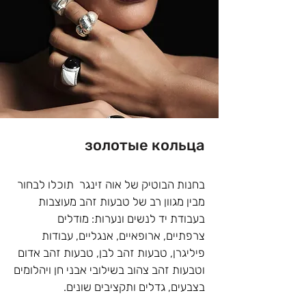
לטעמכם? מעוניינים לשדרג, להקפיץ, 
לשנות או להוסיף למען יצירת טבעות כסף 
יחידות וייחודיות רק לכם? צמוד לחנות 
בוטיק התכשיטים שלנו השוכנת  בתל חי 
6, נתניה נמצא בית מלאכה ובו מיטב אנשי 
מקצוע המתמחים בצורפות, שיבוץ, שזירות 
ומבצעים את כל סוגי התיקונים בתאמה 
אישית לתקציבכם האישי.
золотые кольца
בחנות הבוטיק של אוה זינגר  תוכלו לבחור 
מבין מגוון רב של טבעות זהב מעוצבות 
בעבודת יד לנשים ונערות: מודלים 
צרפתיים, ארופאיים, אנגליים, עבודות 
פיליגרן, טבעות זהב לבן, טבעות זהב אדום 