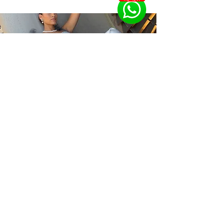
לגודל הפנינה, צורתה, צבעה ורמת הלובן 
שלה (אין צורך להבריק כמו באבני חן בשל 
בחנויות בוטיק התכשיטים  תוכלו לעצב 
עגילי פנינה במגוון צבעים ותקציבים שונים 
כמו כן, לשלב יהלומים ואבני חן למען יצירת 
עגילי פנינה מקוריים וייחודיים בנוסף, תוכלו 
לשדרג ולתקן כל תכשיט עתיק או ישן 
שלרשותכם בבית המלאכה שלנו הצמוד 
לחנות