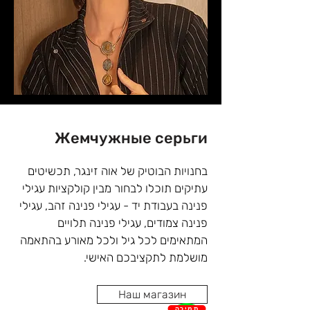
בחירת עגילי זהב בחנות הבוטיק של אוה 
זינגר השוכנת בנתניה היא משימה 
מאתגרת וזאת בשל מגוון רחב של סגנונות, 
עיצובים, שילובים ותקציבים על כן, הצוות 
Жемчужные серьги
המקצועי והמיומן שלנו ישמח להתאים 
עבורכם את עגילי הזהב בהתאמה מושלמת 
בחנויות הבוטיק של אוה זינגר, תכשיטים 
למבנה הפנים, גילכם, סגנונות מועדפים 
עתיקים תוכלו לבחור מבין קולקציות עגילי 
ותקציבכם האישי.
פנינה בעבודת יד - עגילי פנינה זהב, עגילי 
פנינה צמודים, עגילי פנינה תלויים 
המתאימים לכל גיל ולכל מאורע בהתאמה 
עגילי הפנינה מבוצעים באבני חן ממחלקת 
Наш магазин
הצדפות, מחירי הפנינים משתנה בהתאם 
תמיכה