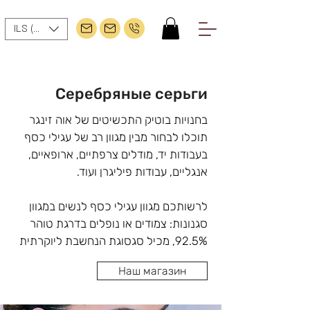
ILS (₪)
Серебряные серьги
בחנויות בוטיק התכשיטים של אוה זינגר 
תוכלו לבחור מבין מגוון רב של עגילי כסף 
בעבודות יד, מודלים צרפתיים, ארופאיים, 
לרשותכם מגוון עגילי כסף לנשים במגוון 
סגנונות: צמודים או נופלים בדרגת טוהר 
92.5%, מכיל סגסוגת הנחשבת ליוקרתית 
ביותר בייצור תכשיטים, ניתן לשלב מגוון 
Наш магазин
אבני חן צבעוניות ויהלומים בעבודות יד 
ובעיצובים נבחרים. כמו כן, עגילי הכסף 