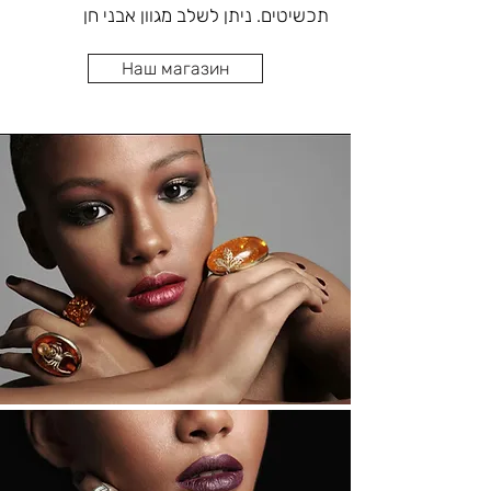
יחידים וייחודיים רק לכם? צמוד לחנות 
תכשיטים. ניתן לשלב מגוון אבני חן 
בוטיק התכשיטים שלנו  בית מלאכה ובו 
צבעוניות וכן עבודות יד בעיצובים שונים. 
מיטב אנשי מקצוע המתמחים בצורפות, 
Наш магазин
בנוסף, את כל טבעות הכסף ניתן לצפות 
שיבוץ, שזירות ומבצעים את כל סוגי 
בציפוי זהב צהוב או אדום המספק מראה 
התיקונים בתאמה אישית לתקציבכם 
יוקרתי הרבה יותר ולהוסיף רודיום לצורך 
האישי.
שימור גוון לבן מבריק לאורך זמן (מונע 
כמעצבת תכשיטים בעלת ניסיון רב ומוכח 
בתחום, תעצב עבורכם אוה זינגר טבעות 
כסף בהתאם להעדפותיכם וסגנונכם 
האישי, על פי מידות מדויקות, באיכות גבוה 
תוך דגש על שימוש בחומרים איכותיים 
ומשובחים וללא התפשרות על המראה 
הגולמי והייחודי של החומר ובהתאמה 
לרשותכם טבעות כסף ישנות אשר אינן 