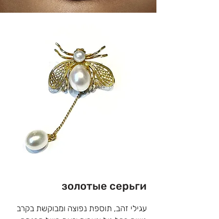
לרשותכם סיכות דש עתיקות אשר אינן 
לטעמכם? מעוניינים לשדרג, להקפיץ, 
לשנות או להוסיף למען יצירת סיכת דש 
ייחודית רק לכם? צמוד לחנות בוטיק 
התכשיטים שלנו השוכנת  בתל חי 6, 
נתניה בית מלאכה ובו מיטב אנשי מקצוע 
המתמחים בצורפות, שיבוץ, שזירות 
ומבצעים את כל סוגי התיקונים בתאמה 
אישית לתקציבכם האישי.
золотые серьги
עגילי זהב, תוספת נפוצה ומבוקשת בקרב 