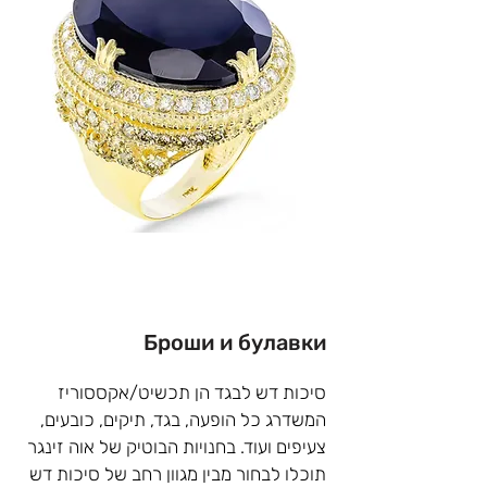
לטעמכם? מעוניינים לשדרג, להקפיץ, 
לשנות או להוסיף למען יצירת טבעת זהב 
ייחודית רק לכם? צמוד לחנות בוטיק 
התכשיטים שלנו השוכנת  בתל חי 6, 
נתניה בית מלאכה ובו מיטב אנשי מקצוע 
המתמחים בצורפות, שיבוץ, שזירות 
ומבצעים את כל סוגי התיקונים בתאמה 
אישית לתקציבכם האישי.
Броши и булавки
סיכות דש לבגד הן תכשיט/אקססוריז 
המשדרג כל הופעה, בגד, תיקים, כובעים, 
צעיפים ועוד. בחנויות הבוטיק של אוה זינגר  
תוכלו לבחור מבין מגוון רחב של סיכות דש 