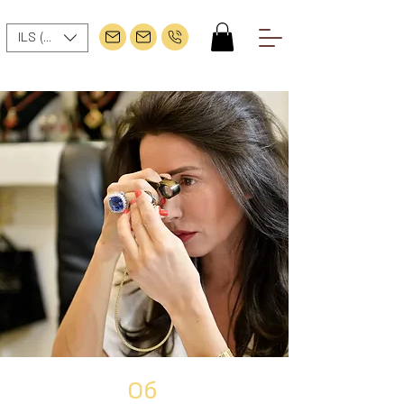
ILS (₪)
Об