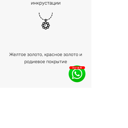
инкрустации
Желтое золото, красное золото и
родиевое покрытие
תמיכה
Переплетение жемчуга и всех
драгоценных камней (с узлами или
без).
Замена старого украшения на